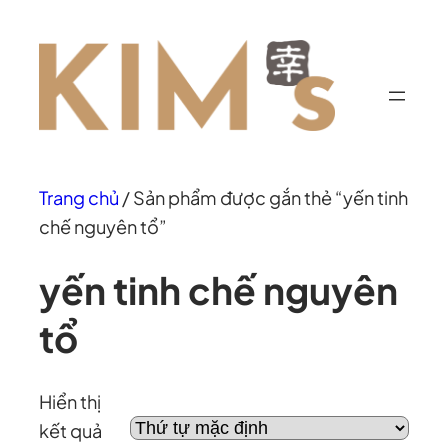
Chuyển
đến
phần
nội
dung
Trang chủ
/ Sản phẩm được gắn thẻ “yến tinh
chế nguyên tổ”
yến tinh chế nguyên
tổ
Hiển thị
kết quả