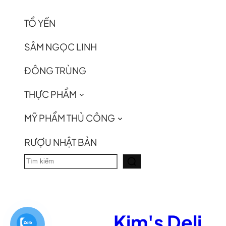
TỔ YẾN
SÂM NGỌC LINH
ĐÔNG TRÙNG
THỰC PHẨM
MỸ PHẨM THỦ CÔNG
RƯỢU NHẬT BẢN
T
ì
m
k
Kim's Deli
i