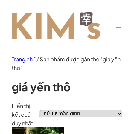
Chuyển
đến
phần
nội
dung
Trang chủ
/ Sản phẩm được gắn thẻ “giá yến
thô”
giá yến thô
Hiển thị
kết quả
duy nhất