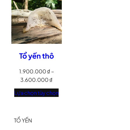
Tổ yến thô
1.900.000
₫
–
3.600.000
₫
Lựa chọn tùy chọn
TỔ YẾN