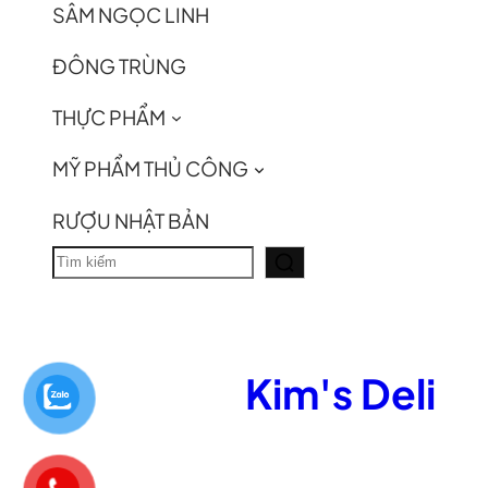
SÂM NGỌC LINH
ĐÔNG TRÙNG
THỰC PHẨM
MỸ PHẨM THỦ CÔNG
RƯỢU NHẬT BẢN
T
ì
m
k
Kim's Deli
i
ế
m