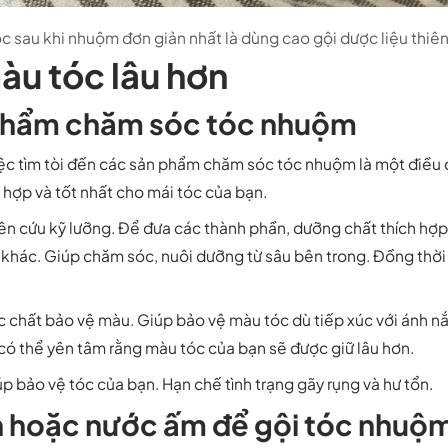
c sau khi nhuộm đơn giản nhất là dùng cao gội dược liệu thiên
àu tóc lâu hơn
phẩm chăm sóc tóc nhuộm
việc tìm tòi đến các sản phẩm chăm sóc tóc nhuộm là một điều
hợp và tốt nhất cho mái tóc của bạn.
n cứu kỹ lưỡng. Để đưa các thành phần, dưỡng chất thích hợ
n khác. Giúp chăm sóc, nuôi dưỡng từ sâu bên trong. Đồng thời
chất bảo vệ màu. Giúp bảo vệ màu tóc dù tiếp xúc với ánh nắn
có thể yên tâm rằng màu tóc của bạn sẽ được giữ lâu hơn.
p bảo vệ tóc của bạn. Hạn chế tình trạng gãy rụng và hư tổn.
h hoặc nước ấm để gội tóc nhuộ