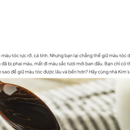
 màu tóc rực rỡ, cá tính. Nhưng bạn lại chẳng thể giữ màu tóc
n đã bị phai màu, mất đi màu sắc tươi mới ban đầu. Bạn chỉ có t
m sao để giữ màu tóc được lâu và bền hơn? Hãy cùng nhà Kim’s 