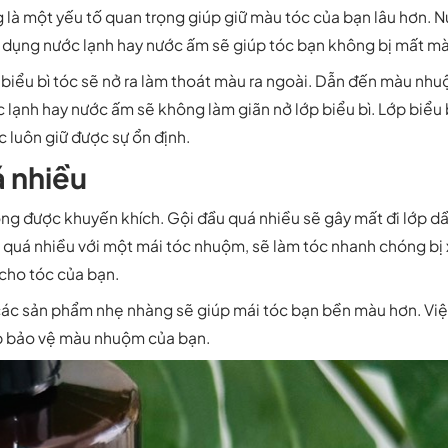
g là một yếu tố quan trọng giúp giữ màu tóc của bạn lâu hơn. 
 dụng nước lạnh hay nước ấm sẽ giúp tóc bạn không bị mất mà
 biểu bì tóc sẽ nở ra làm thoát màu ra ngoài. Dẫn đến màu nhu
c lạnh hay nước ấm sẽ không làm giãn nở lớp biểu bì. Lớp biểu
 luôn giữ được sự ổn định.
 nhiều
g được khuyến khích. Gội đầu quá nhiều sẽ gây mất đi lớp dầu
u quá nhiều với một mái tóc nhuộm, sẽ làm tóc nhanh chóng bị
 cho tóc của bạn.
 các sản phẩm nhẹ nhàng sẽ giúp mái tóc bạn bền màu hơn. V
úp bảo vệ màu nhuộm của bạn.