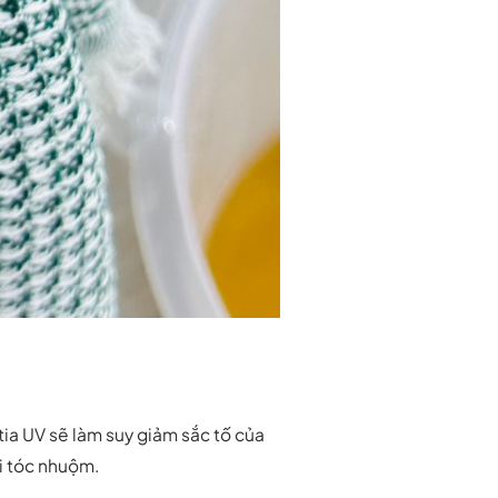
tia UV sẽ làm suy giảm sắc tố của
i tóc nhuộm.