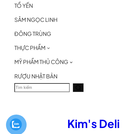
TỔ YẾN
SÂM NGỌC LINH
ĐÔNG TRÙNG
THỰC PHẨM
MỸ PHẨM THỦ CÔNG
RƯỢU NHẬT BẢN
T
ì
m
k
Kim's Deli
i
ế